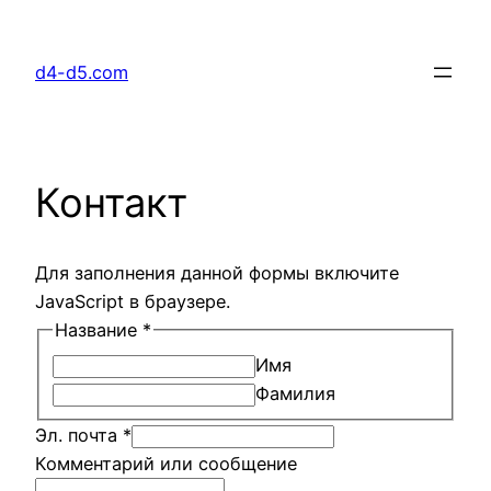
Перейти
к
d4-d5.com
содержимому
Контакт
Для заполнения данной формы включите
JavaScript в браузере.
Название
*
Имя
Фамилия
Эл. почта
*
Комментарий или сообщение